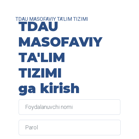
Asosiy mundarijaga o‘tish
TDAU MASOFAVIY TA'LIM TIZIMI
TDAU
MASOFAVIY
TA'LIM
TIZIM
ga kirish
Foydalanuvchi nomi
Parol